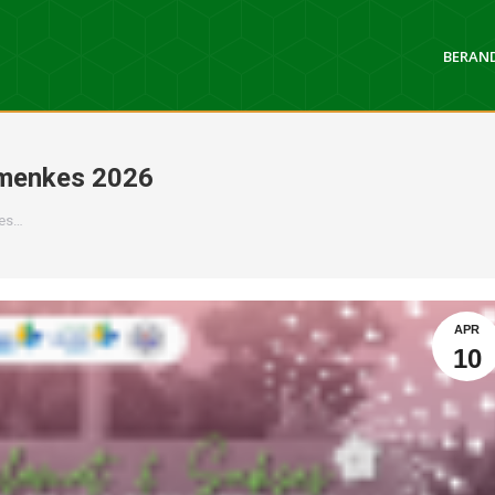
BERAN
emenkes 2026
kes…
APR
10