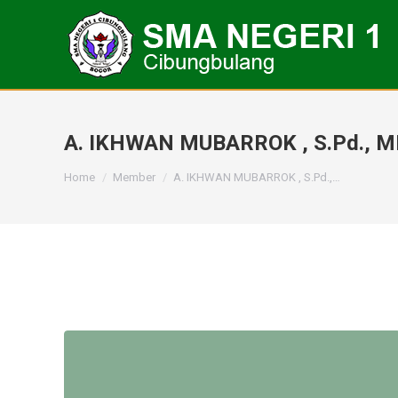
A. IKHWAN MUBARROK , S.Pd., M
You are here:
Home
Member
A. IKHWAN MUBARROK , S.Pd.,…