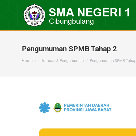
Pengumuman SPMB Tahap 2
You are here:
Home
Informasi & Pengumuman
Pengumuman SPMB Tahap