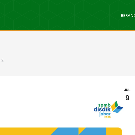
BERAN
 2
JUL
9